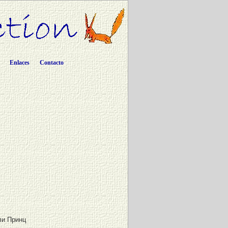
Enlaces
Contacto
и Принц