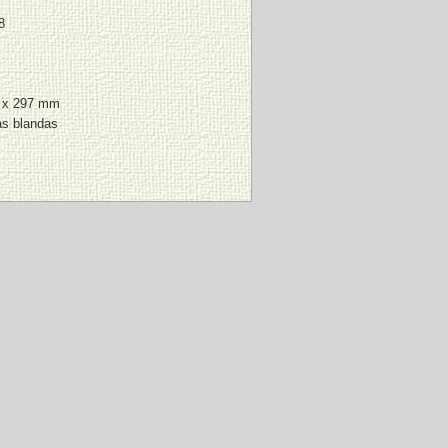
8
 x 297 mm
as blandas