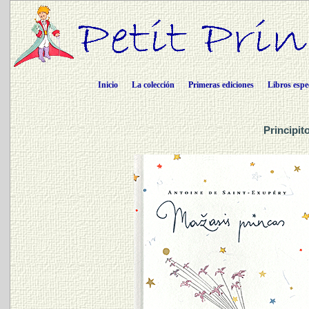
Inicio
La colección
Primeras ediciones
Libros espe
Principit