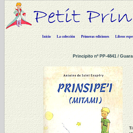
Inicio
La colección
Primeras ediciones
Libros espe
Principito nº PP-4841 / Guara
Ti