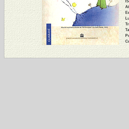
I
Añ
Ed
Lu
Tr
Ta
Po
C