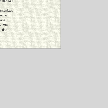
6190-43-1
Tintenfass
einach
vans
27 mm
andas