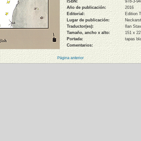
ISBN:
978-3-94
Año de publicación:
2016
Editorial:
Edition 
Lugar de publicación:
Neckarst
Traductor(es):
Ilan Sta
Tamaño, ancho x alto:
151 x 2
Portada:
tapas bl
Comentarios:
Página anterior