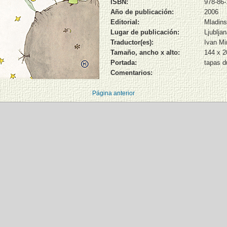
ISBN:
978-86-
Año de publicación:
2006
Editorial:
Mladins
Lugar de publicación:
Ljublja
Traductor(es):
Ivan Mi
Tamaño, ancho x alto:
144 x 
Portada:
tapas d
Comentarios:
Página anterior