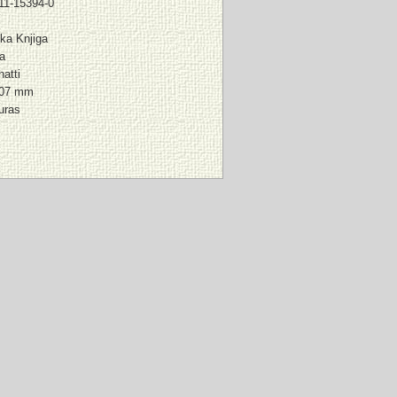
11-15394-0
ka Knjiga
na
natti
207 mm
uras