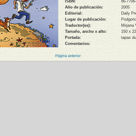
ISBN:
86-7706
Año de publicación:
2005
Editorial:
Daily Pr
Lugar de publicación:
Podgori
Traductor(es):
Mirjana 
Tamaño, ancho x alto:
150 x 2
Portada:
tapas du
Comentarios:
Página anterior