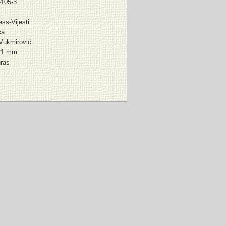
-105-3
ess-Vijesti
ca
Vukmirović
21 mm
ras