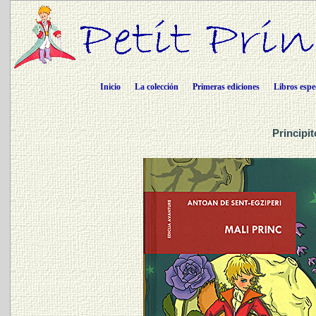
Inicio
La colección
Primeras ediciones
Libros espe
Principi