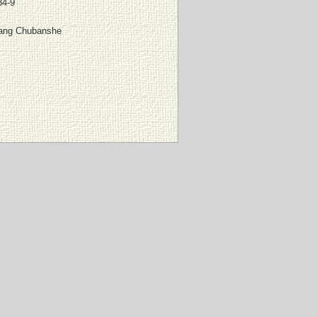
34-9
ang Chubanshe