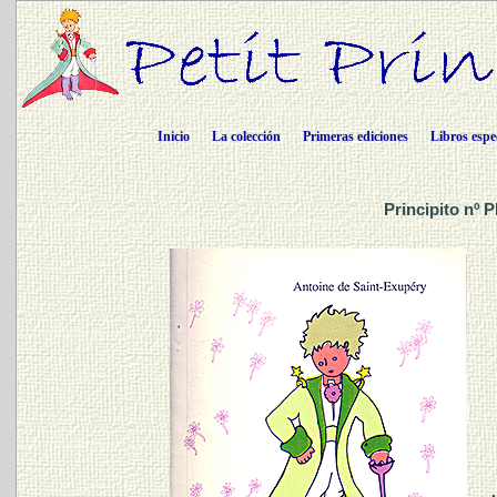
Inicio
La colección
Primeras ediciones
Libros espe
Principito nº 