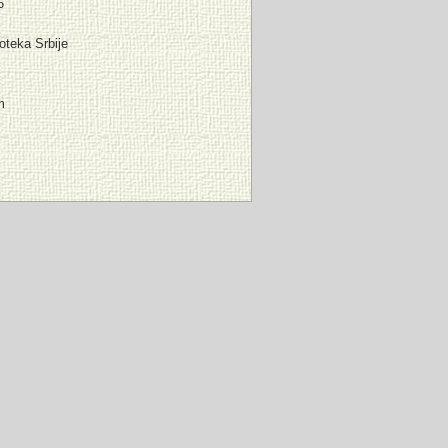
6
oteka Srbije
ć
m