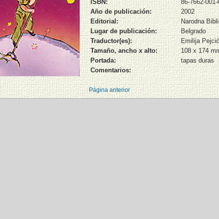
ISBN:
86-7662-001-
Año de publicación:
2002
Editorial:
Narodna Bibli
Lugar de publicación:
Belgrado
Traductor(es):
Emilija Pejci
Tamaño, ancho x alto:
108 x 174 m
Portada:
tapas duras
Comentarios:
Página anterior