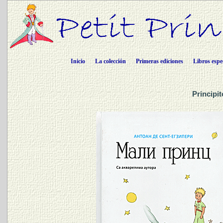
Inicio
La colección
Primeras ediciones
Libros espe
Principi