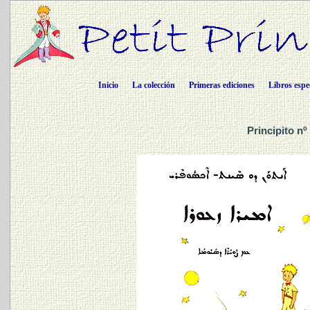
Inicio
La colección
Primeras ediciones
Libros espe
Principito nº