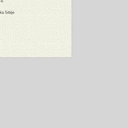
-6
ka Srbije