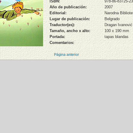
ISBN:
978-86-83725-23
Año de publicación:
2007
Editorial:
Narodna Bibliote
Lugar de publicación:
Belgrado
Traductor(es):
Dragan Ivanović
Tamaño, ancho x alto:
100 x 190 mm
Portada:
tapas blandas
Comentarios:
Página anterior