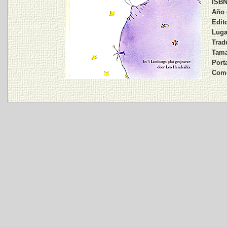
ISBN
Año 
Edito
Luga
Tradu
Tama
Port
Come