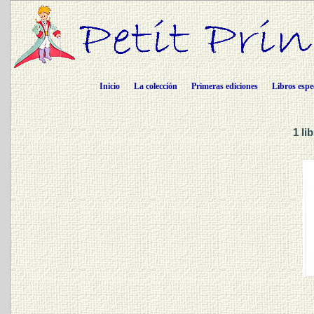
Inicio
La colección
Primeras ediciones
Libros espe
1 l