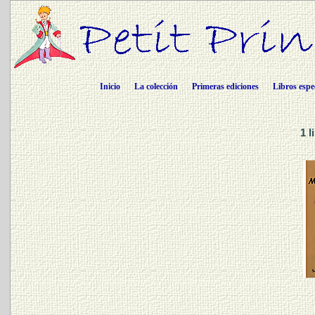
Inicio
La colección
Primeras ediciones
Libros espe
1 