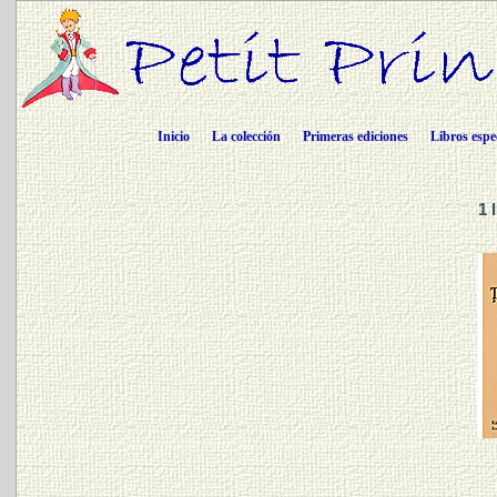
Inicio
La colección
Primeras ediciones
Libros espe
1 