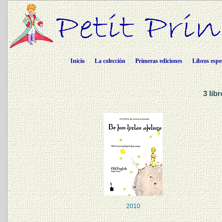
Inicio
La colección
Primeras ediciones
Libros espe
3 lib
2010