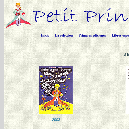
Inicio
La colección
Primeras ediciones
Libros espe
3 
2003