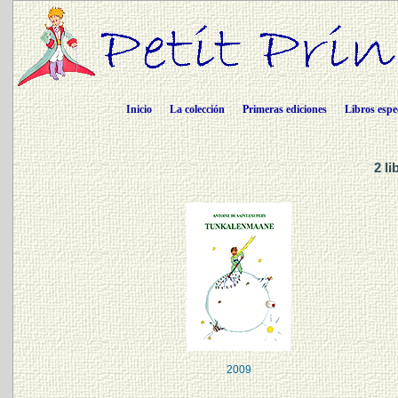
Inicio
La colección
Primeras ediciones
Libros espe
2 l
2009