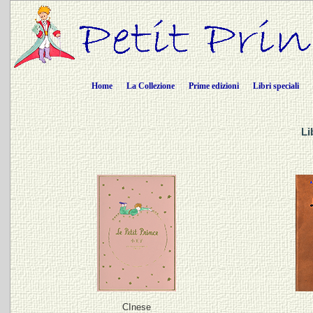
Home
La Collezione
Prime edizioni
Libri speciali
Li
CInese