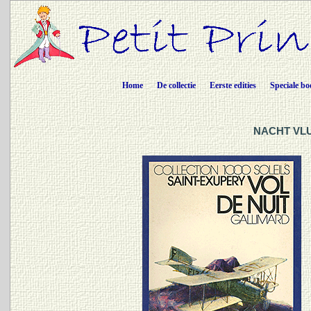
Home
De collectie
Eerste edities
Speciale bo
NACHT VLU