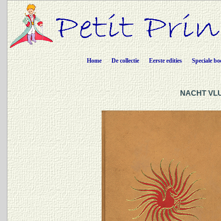
Home
De collectie
Eerste edities
Speciale bo
NACHT VLU