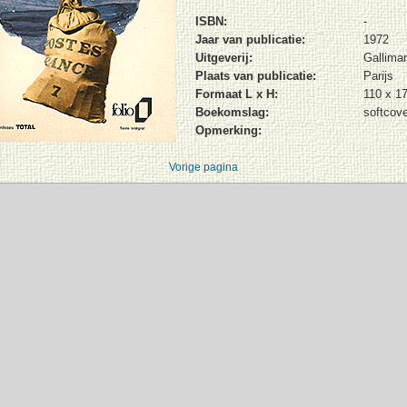
ISBN:
-
Jaar van publicatie:
1972
Uitgeverij:
Gallima
Plaats van publicatie:
Parijs
Formaat L x H:
110 x 1
Boekomslag:
softcove
Opmerking:
Vorige pagina