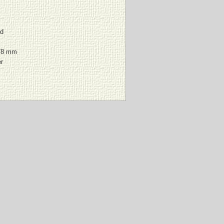
rd
78 mm
r