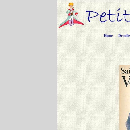
Home
De colle