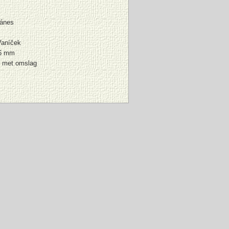
ánes
Vaníček
96 mm
r met omslag