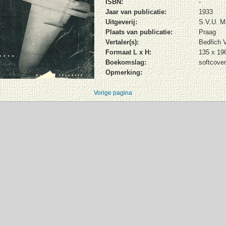
ISBN:
-
Jaar van publicatie:
1933
Uitgeverij:
S.V.U. M
Plaats van publicatie:
Praag
Vertaler(s):
Bedřich 
Formaat L x H:
135 x 1
Boekomslag:
softcove
Opmerking:
Vorige pagina