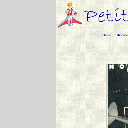
Home
De colle