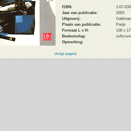
ISBN:
2-07-03
Jaar van publicatie:
2003
Uitgeverij:
Gallimar
Plaats van publicatie:
Parijs
Formaat L x H:
108 x 1
Boekomslag:
softcove
Opmerking:
Vorige pagina