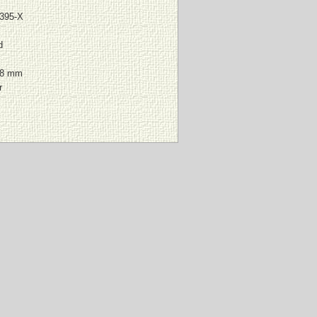
9395-X
d
78 mm
r