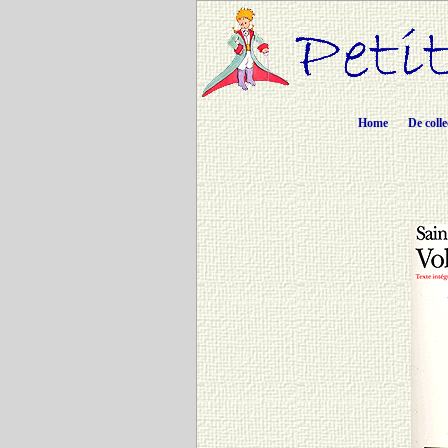
Home
De colle