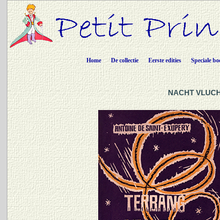
Home
De collectie
Eerste edities
Speciale bo
NACHT VLUCHT