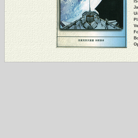
IS
Ja
Ui
Pl
Ve
Fo
B
O