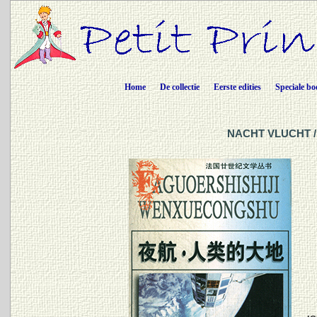
Home
De collectie
Eerste edities
Speciale bo
NACHT VLUCHT / 