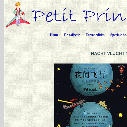
Home
De collectie
Eerste edities
Speciale bo
NACHT VLUCHT / 