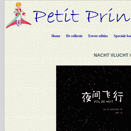
Home
De collectie
Eerste edities
Speciale bo
NACHT VLUCHT / 