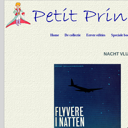
Home
De collectie
Eerste edities
Speciale bo
NACHT VLUC