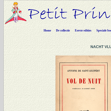
Home
De collectie
Eerste edities
Speciale bo
NACHT VLU