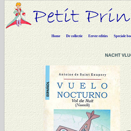
Home
De collectie
Eerste edities
Speciale bo
NACHT VLUC