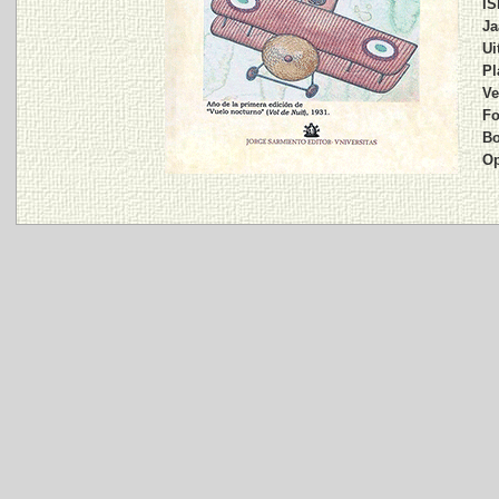
IS
Ja
Ui
Pl
Ve
Fo
Bo
Op