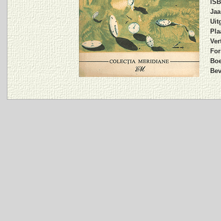
ISB
Jaa
Uit
Pla
Vert
For
Bo
Bev