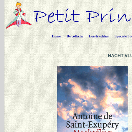
Home
De collectie
Eerste edities
Speciale bo
NACHT VLU