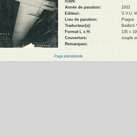
ISBN:
-
Année de parution:
1933
Editeur:
S.V.U. 
Lieu de parution:
Prague
Traducteur(s):
Bedřich 
Format L x H:
135 x 1
Couverture:
souple a
Remarques:
Page précédente