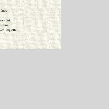
Mánes
Vaníček
96 mm
vec jaquette