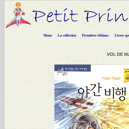
Home
La collection
Premières éditions
Livres sp
VOL DE NU