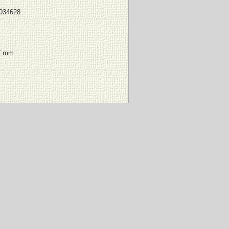
-034628
7 mm