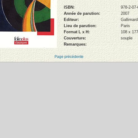
ISBN:
978-2-07
Année de parution:
2007
Editeur:
Gallimard
Lieu de parution:
Paris
Format L x H:
108 x 17
Couverture:
souple
Remarques:
Page précédente