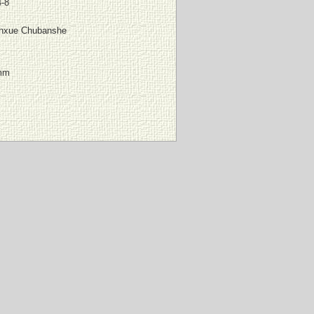
4-8
nxue Chubanshe
 mm