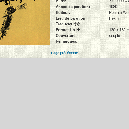
ISBN:
7-02-00057
Année de parution:
1989
Editeur:
Renmin We
Lieu de parution:
Pékin
Traducteur(s):
Format L x H:
130 x 182
Couverture:
souple
Remarques:
Page précédente