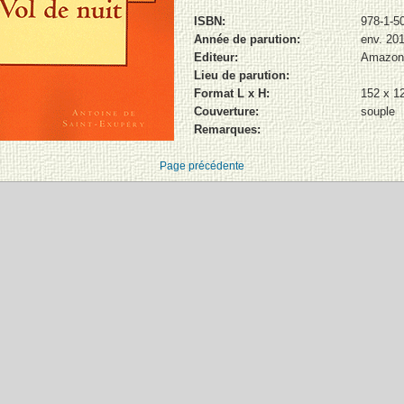
ISBN:
978-1-5
Année de parution:
env. 20
Editeur:
Amazon
Lieu de parution:
Format L x H:
152 x 
Couverture:
souple
Remarques:
Page précédente