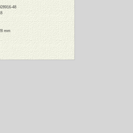
028916-48
18
128 mm