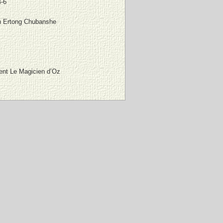
-6
 Ertong Chubanshe
ent Le Magicien d’Oz