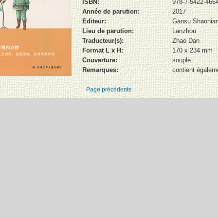
ISBN:
978-7-5422-4664
Année de parution:
2017
Editeur:
Gansu Shaonian
Lieu de parution:
Lanzhou
Traducteur(s):
Zhao Dan
Format L x H:
170 x 234 mm
Couverture:
souple
Remarques:
contient égalem
Page précédente