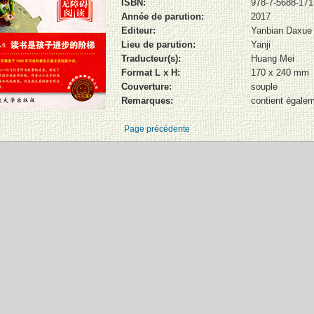
ISBN:
978-7-5688-171
Année de parution:
2017
Editeur:
Yanbian Daxue
Lieu de parution:
Yanji
Traducteur(s):
Huang Mei
Format L x H:
170 x 240 mm
Couverture:
souple
Remarques:
contient égalem
Page précédente