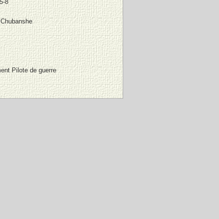
5-8
 Chubanshe
ent Pilote de guerre