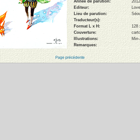
Année de parution:
201
Editeur:
Love
Lieu de parution:
Séou
Traducteur(s):
Format L x H:
128
Couverture:
cart
Illustrations:
Min-
Remarques:
Page précédente