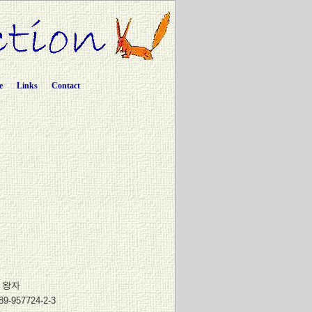
e
Links
Contact
 왕자
89-957724-2-3