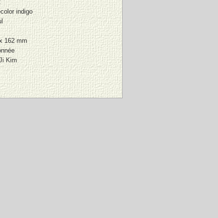
2
color indigo
l
 x 162 mm
onnée
Ji Kim