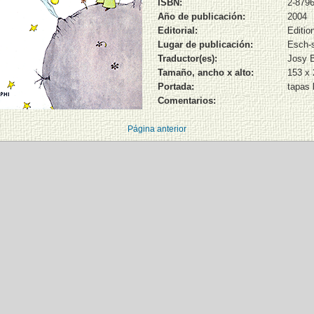
ISBN:
2-8796
Año de publicación:
2004
Editorial:
Editio
Lugar de publicación:
Esch-s
Traductor(es):
Josy 
Tamaño, ancho x alto:
153 x
Portada:
tapas 
Comentarios:
Página anterior