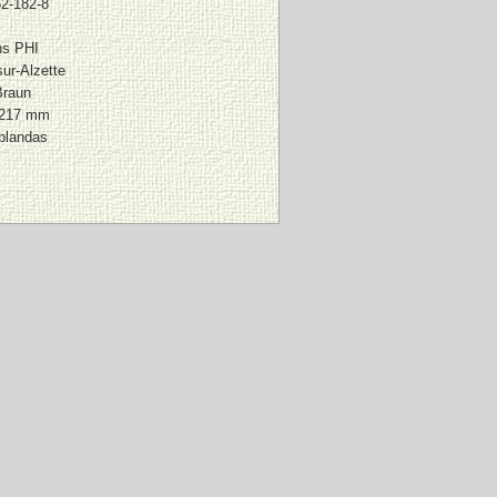
2-182-8
ns PHI
ur-Alzette
Braun
 217 mm
blandas