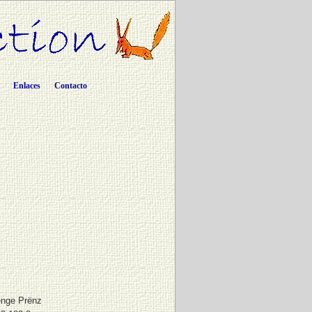
Enlaces
Contacto
enge Prënz