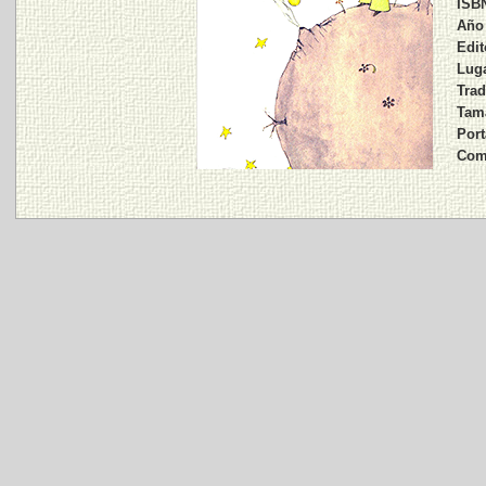
ISB
Año 
Edit
Luga
Trad
Tama
Port
Com