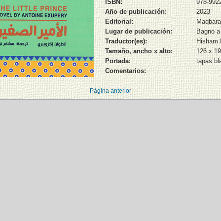
ISBN:
978-992
Año de publicación:
2023
Editorial:
Maqbara
Lugar de publicación:
Bagno a 
Traductor(es):
Hisham 
Tamaño, ancho x alto:
126 x 1
Portada:
tapas bl
Comentarios:
Página anterior