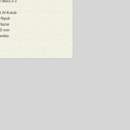
2-9603-3-3
t Al-Kutub
Ripoli
Nazar
90 mm
andas