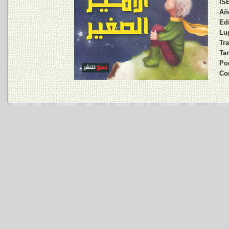
IS
Añ
Edi
Lu
Tra
Ta
Po
Co