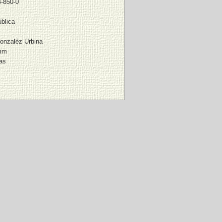
4-850-0
blica
onzaléz Urbina
 mm
as