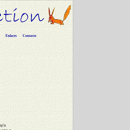
Enlaces
Contacto
ap'a