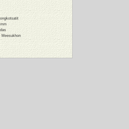
ngkotsatit
7 mm
ndas
i Meesukhon