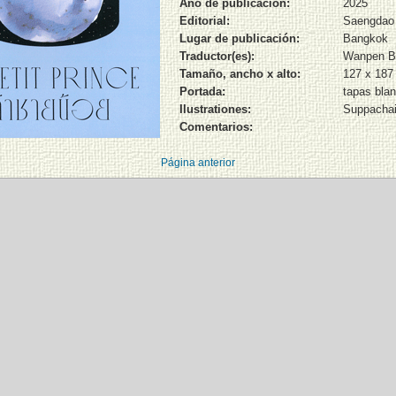
Año de publicación:
2025
Editorial:
Saengdao
Lugar de publicación:
Bangkok
Traductor(es):
Wanpen Bo
Tamaño, ancho x alto:
127 x 18
Portada:
tapas bla
Ilustrationes:
Suppacha
Comentarios:
Página anterior