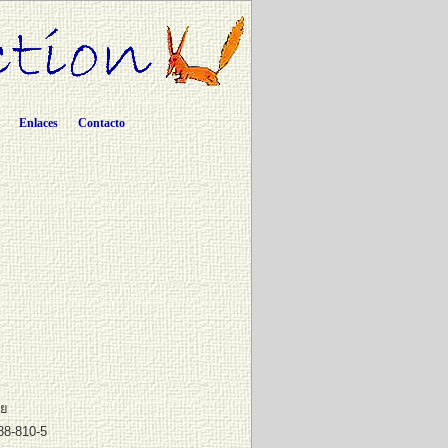
Enlaces
Contacto
อย
88-810-5