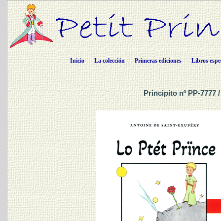
Inicio
La colección
Primeras ediciones
Libros espe
Principito nº PP-7777 